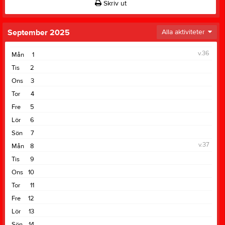
Skriv ut
September 2025
Alla aktiviteter
v.36
Mån
1
Tis
2
Ons
3
Tor
4
Fre
5
Lör
6
Sön
7
v.37
Mån
8
Tis
9
Ons
10
Tor
11
Fre
12
Lör
13
Sön
14