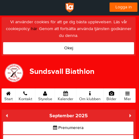
Logga in
Vi använder cookies för att ge dig bästa upplevelsen. Läs vår
cookiepolicy
här
. Genom att fortsätta använda tjänsten godkänner
du denna.
Okej
Sundsvall Biathlon
Start
Kontakt
Styrelse
Kalender
Om klubben
Bilder
Mer
September 2025
Prenumerera