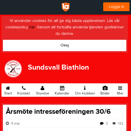
Logga in
Vi använder cookies för att ge dig bästa upplevelsen. Läs vår
cookiepolicy
här
. Genom att fortsätta använda tjänsten godkänner
du denna.
Okej
Sundsvall Biathlon
Start
Kontakt
Styrelse
Kalender
Om klubben
Bilder
Mer
Årsmöte intresseföreningen 30/6
9 maj
0
132